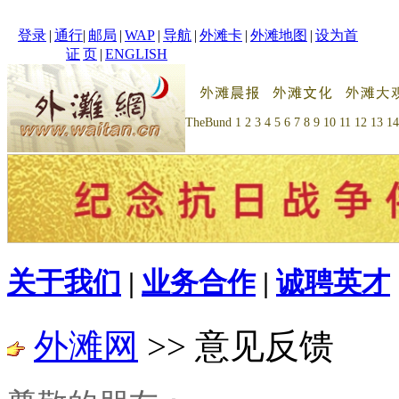
登录
|
通行
|
邮局
|
WAP
|
导航
|
外滩卡
|
外滩地图
|
设为首
证
页
|
ENGLISH
TheBund
1
2
3
4
5
6
7
8
9
10
11
12
13
14
关于我们
|
业务合作
|
诚聘英才
外滩网
>> 意见反馈