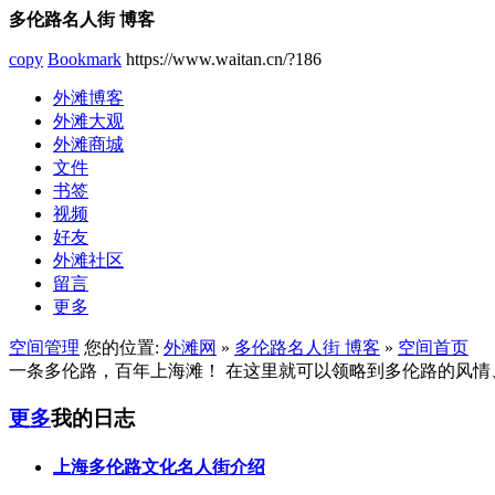
多伦路名人街 博客
copy
Bookmark
https://www.waitan.cn/?186
外滩博客
外滩大观
外滩商城
文件
书签
视频
好友
外滩社区
留言
更多
空间管理
您的位置:
外滩网
»
多伦路名人街 博客
»
空间首页
一条多伦路，百年上海滩！ 在这里就可以领略到多伦路的风情
更多
我的日志
上海多伦路文化名人街介绍